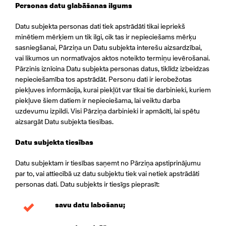
Personas datu glabāšanas ilgums
Datu subjekta personas dati tiek apstrādāti tikai iepriekš
minētiem mērķiem un tik ilgi, cik tas ir nepieciešams mērķu
sasniegšanai, Pārziņa un Datu subjekta interešu aizsardzībai,
vai likumos un normatīvajos aktos noteikto termiņu ievērošanai.
Pārzinis iznīcina Datu subjekta personas datus, tiklīdz izbeidzas
nepieciešamība tos apstrādāt. Personu dati ir ierobežotas
piekļuves informācija, kurai piekļūt var tikai tie darbinieki, kuriem
piekļuve šiem datiem ir nepieciešama, lai veiktu darba
uzdevumu izpildi. Visi Pārziņa darbinieki ir apmācīti, lai spētu
aizsargāt Datu subjekta tiesības.
Datu subjekta tiesības
Datu subjektam ir tiesības saņemt no Pārziņa apstiprinājumu
par to, vai attiecībā uz datu subjektu tiek vai netiek apstrādāti
personas dati. Datu subjekts ir tiesīgs pieprasīt:
savu datu labošanu;