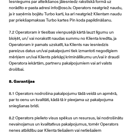
Iesniegums par atteikšanos jāiesniedz rakstiskā formā uz
norādīto e-pasta adresi
info@csc.lv
. Operators neatgriež naudu,
ja ir saņēmis bojātu Turbo karti, ka arī neatgriež Klientam naudu
par priekšapmaksas Turbo kartes Pin koda papildināšanu.
7.2 Operatoram ir tiesības vienpusējā kārtā lauzt līgumu un
bloķēt, un/ vai norakstīt naudas summu no Klienta kredīta, ja
Operatoram ir pamats uzskatīt, ka Klients nav iesniedzis
pareizus datus un/vai pakalpojumi tiek izmantoti negodīgiem
mērķiem un/vai Klients pārkāpj krimināllikumu un/vai ir draudi
Operatora iekārtām, partneru pakalpojumiem vai arī valsts
drošībai.
8. Garantijas
8.1 Operators nodrošina pakalpojumu tādā veidā un apmērā,
par to cenu un kvalitāti, kādā tā ir pieejama uz pakalpojuma
sniegšanas brīdi.
8.2 Operators pielieto visus spēkus un resursus, lai nodrošinātu
nevainojamus un kvalitatīvus pakalpojumus, tomēr Operators
nenes atbildību par Klienta tiešajiem vai netiešajiem