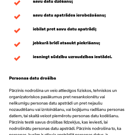
savu datu dzēšanu;
savu datu apstrādes ierobežošanu;
iebilst pret savu datu apstrādi;
jebkurā brīdī atsaukt piekrišanu;
iesniegt sūdzību uzraudzības iestādei.
Personas datu drošība
Pārzinis nodrošina un veic attiecīgos fiziskos, tehniskos un
organizatoriskos pasākumus pret nesankcionētu vai
nelikumīgu personas datu apstrādi un pret nejaušu
nozaudēšanu vai iznīcināšanu, vai bojājumu radīšanu personas
datiem, tai skaitā veicot piemērotu personas datu kodēšanu.
Pārzinis testē savus drošības līdzekļus, kas ieviesti, lai
nodrošinātu personas datu apstrādi. Pārzinis nodrošina to, ka
personas, kurām ir atļauja apstrādāt personas datus, ir