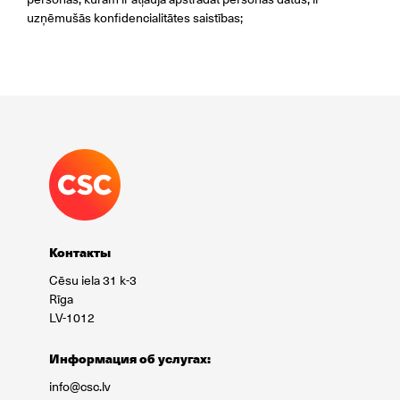
uzņēmušās konfidencialitātes saistības;
Контакты
Cēsu iela 31 k-3
Rīga
LV-1012
Информация об услугах:
info@csc.lv