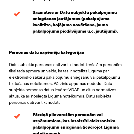
Sazināties ar Datu subjektu pakalpojumu
sniegšanas jautājumos (pakalpojuma
kvalitāte, bojājuma novēršana, jauna
pakalpojuma piedāvājums u.c. jautājumi).
Personas datu saņēmēju kategorijas
Datu subjekta personas dati var tikt nodoti trešajām personām
tikai tādā apmērā un veidā, kā tas ir noteikts Līgumā par
elektronisko sakaru pakalpojumu sniegšanu vai pakalpojumu
Lietošanas noteikumos. Pārzinis apņemas nododot Datu
subjekta personas datus ievērot VDAR un citus normatīvos
aktus, kā arī noslēgtā Līguma noteikumus. Datu subjekta
personas dati var tikt nodoti:
Pārziņā pilnvarotām personām vai
uzņēmumiem, kas iesaistīti elektronisko
pakalpojumu sniegšanā (ievērojot Līguma
noteikumus);