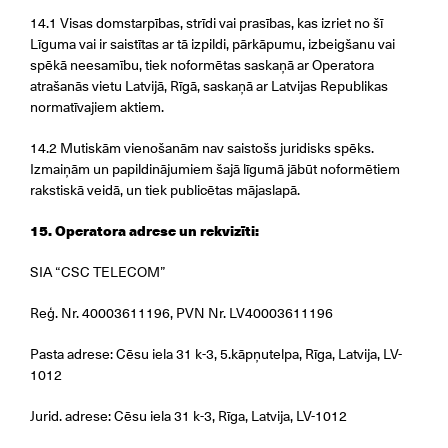
14.1 Visas domstarpības, strīdi vai prasības, kas izriet no šī
Līguma vai ir saistītas ar tā izpildi, pārkāpumu, izbeigšanu vai
spēkā neesamību, tiek noformētas saskaņā ar Operatora
atrašanās vietu Latvijā, Rīgā, saskaņā ar Latvijas Republikas
normatīvajiem aktiem.
14.2 Mutiskām vienošanām nav saistošs juridisks spēks.
Izmaiņām un papildinājumiem šajā līgumā jābūt noformētiem
rakstiskā veidā, un tiek publicētas mājaslapā.
15. Operatora adrese un rekvizīti:
SIA “CSC TELECOM”
Reģ. Nr. 40003611196, PVN Nr. LV40003611196
Pasta adrese: Cēsu iela 31 k-3, 5.kāpņutelpa, Rīga, Latvija, LV-
1012
Jurid. adrese: Cēsu iela 31 k-3, Rīga, Latvija, LV-1012