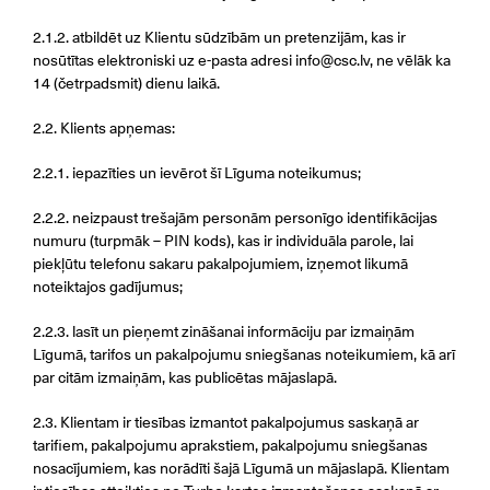
2.1.2. atbildēt uz Klientu sūdzībām un pretenzijām, kas ir
nosūtītas elektroniski uz e-pasta adresi
info@csc.lv
, ne vēlāk ka
14 (četrpadsmit) dienu laikā.
2.2. Klients apņemas:
2.2.1. iepazīties un ievērot šī Līguma noteikumus;
2.2.2. neizpaust trešajām personām personīgo identifikācijas
numuru (turpmāk – PIN kods), kas ir individuāla parole, lai
piekļūtu telefonu sakaru pakalpojumiem, izņemot likumā
noteiktajos gadījumus;
2.2.3. lasīt un pieņemt zināšanai informāciju par izmaiņām
Līgumā, tarifos un pakalpojumu sniegšanas noteikumiem, kā arī
par citām izmaiņām, kas publicētas mājaslapā.
2.3. Klientam ir tiesības izmantot pakalpojumus saskaņā ar
tarifiem, pakalpojumu aprakstiem, pakalpojumu sniegšanas
nosacījumiem, kas norādīti šajā Līgumā un mājaslapā. Klientam