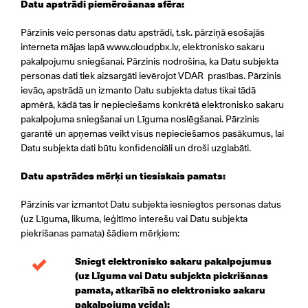
Datu apstrādi piemērošanas sfēra:
Pārzinis veic personas datu apstrādi, t.sk. pārziņā esošajās
interneta mājas lapā www.cloudpbx.lv, elektronisko sakaru
pakalpojumu sniegšanai. Pārzinis nodrošina, ka Datu subjekta
personas dati tiek aizsargāti ievērojot VDAR prasības. Pārzinis
ievāc, apstrādā un izmanto Datu subjekta datus tikai tādā
apmērā, kādā tas ir nepieciešams konkrētā elektronisko sakaru
pakalpojuma sniegšanai un Līguma noslēgšanai. Pārzinis
garantē un apņemas veikt visus nepieciešamos pasākumus, lai
Datu subjekta dati būtu konfidenciāli un droši uzglabāti.
Datu apstrādes mērķi un tiesiskais pamats:
Pārzinis var izmantot Datu subjekta iesniegtos personas datus
(uz Līguma, likuma, leģitīmo interešu vai Datu subjekta
piekrišanas pamata) šādiem mērķiem:
Sniegt elektronisko sakaru pakalpojumus
(uz Līguma vai Datu subjekta piekrišanas
pamata, atkarībā no elektronisko sakaru
pakalpojuma veida);