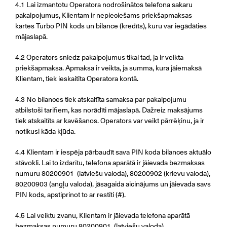
4.1 Lai izmantotu Operatora nodrošinātos telefona sakaru
pakalpojumus, Klientam ir nepieciešams priekšapmaksas
kartes Turbo PIN kods un bilance (kredīts), kuru var iegādāties
mājaslapā.
4.2 Operators sniedz pakalpojumus tikai tad, ja ir veikta
priekšapmaksa. Apmaksa ir veikta, ja summa, kura jāiemaksā
Klientam, tiek ieskaitīta Operatora kontā.
4.3 No bilances tiek atskaitīta samaksa par pakalpojumu
atbilstoši tarifiem, kas norādīti mājaslapā. Dažreiz maksājums
tiek atskaitīts ar kavēšanos. Operators var veikt pārrēķinu, ja ir
notikusi kāda kļūda.
4.4 Klientam ir iespēja pārbaudīt sava PIN koda bilances aktuālo
stāvokli. Lai to izdarītu, telefona aparātā ir jāievada bezmaksas
numuru 80200901 (latviešu valoda), 80200902 (krievu valoda),
80200903 (angļu valoda), jāsagaida aicinājums un jāievada savs
PIN kods, apstiprinot to ar restīti (#).
4.5 Lai veiktu zvanu, Klientam ir jāievada telefona aparātā
bezmaksas numuru 80200901 (latviešu valoda),