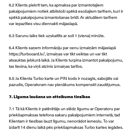
6.2 Klients piekrīt tam, ka apmaksa par izmantotajiem
pakalpojumiem notiek atbilstoši spēkā esošajiem tarifiem, kuri ir
spēkā pakalpojuma izmantošanas brīdī. Ar aktuāliem tarifiem
var iepazīties visu diennakti mājaslapā.
6.3 Sarunu laiks tiek uzskaitīts ar soli 1 (viena) minūte.
6.4 Klients saņem informāciju par cenu izmaiņām mājaslapā
https://turbocard.lv/, izmaiņas var tikt veiktas un var tikt
atsauktas jebkurā laikā. Ja Klients turpina izmantot pakalpojumu,
tas liecina, ka viņš atzinis izmaiņas tarifos.
6.5 Ja Klienta Turbo karte un PIN kods ir nozagts, sabojāts vai
pazudis, Operatoram nav pienākums kompensēt zaudējumus.
7. Līguma laušana un atteikuma tiesības
7.1 Tā kā Klients ir patērētājs un slēdz līgumu ar Operatoru par
priekšapmaksas telefona sakaru pakalpojumiem internetā, tad
Klientam ir tiesības lauzt līgumu, nenorādot iemeslu. To var
izdarīt 14 dienu laikā pēc priekšapmaksas Turbo kartes iegādes.