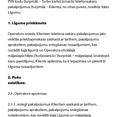
PIN kodu (turpmāk – Turbo karte) izmanto telefonsakaru
pakalpojumus (turpmāk – Klients), no otras puses, noslēdz šādu
Līgumu:
1. Līguma priekšmets
Operators sniedz Klientam telefona sakaru pakalpojumus pēc
veiktās priekšapmaksas saskaņā ar tarifiem, pakalpojumu
aprakstiem, pakalpojumu sniegšanas nosacījumiem, kas
norādīti šajā līgumā un Operatora oficiālajā
mājaslapā
https://turbocard.lv/
(turpmāk – mājaslapa). Izveidojot
savu pasūtījumu, Klients apliecina, ka ir iepazinies un piekrīt šī
Līguma nosacījumiem.
2. Pušu
saistība
2.1. Operators apņemas:
2.1.1. sniegt pakalpojumus Klientam saskaņā ar tarifiem,
pakalpojumu aprakstiem, pakalpojumu sniegšanas
noteikumiem, kas norādīti šajā Līgumā un mājaslapā;