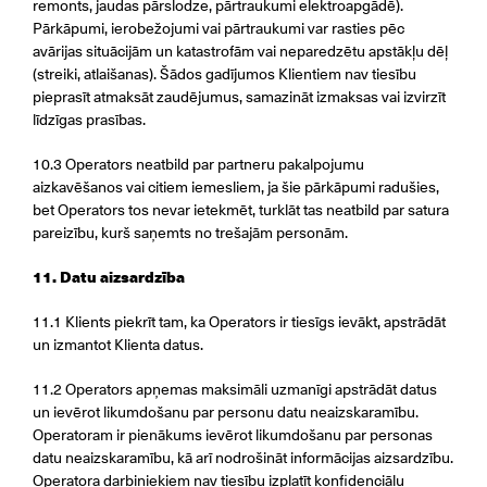
remonts, jaudas pārslodze, pārtraukumi elektroapgādē).
Pārkāpumi, ierobežojumi vai pārtraukumi var rasties pēc
avārijas situācijām un katastrofām vai neparedzētu apstākļu dēļ
(streiki, atlaišanas). Šādos gadījumos Klientiem nav tiesību
pieprasīt atmaksāt zaudējumus, samazināt izmaksas vai izvirzīt
līdzīgas prasības.
10.3 Operators neatbild par partneru pakalpojumu
aizkavēšanos vai citiem iemesliem, ja šie pārkāpumi radušies,
bet Operators tos nevar ietekmēt, turklāt tas neatbild par satura
pareizību, kurš saņemts no trešajām personām.
11. Datu aizsardzība
11.1 Klients piekrīt tam, ka Operators ir tiesīgs ievākt, apstrādāt
un izmantot Klienta datus.
11.2 Operators apņemas maksimāli uzmanīgi apstrādāt datus
un ievērot likumdošanu par personu datu neaizskaramību.
Operatoram ir pienākums ievērot likumdošanu par personas
datu neaizskaramību, kā arī nodrošināt informācijas aizsardzību.
Operatora darbiniekiem nav tiesību izplatīt konfidenciālu