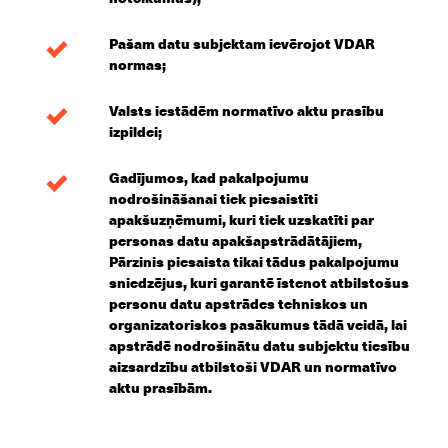
Pašam datu subjektam ievērojot VDAR
normas;
Valsts iestādēm normatīvo aktu prasību
izpildei;
Gadījumos, kad pakalpojumu
nodrošināšanai tiek piesaistīti
apakšuzņēmumi, kuri tiek uzskatīti par
personas datu apakšapstrādātājiem,
Pārzinis piesaista tikai tādus pakalpojumu
sniedzējus, kuri garantē īstenot atbilstošus
personu datu apstrādes tehniskos un
organizatoriskos pasākumus tādā veidā, lai
apstrādē nodrošinātu datu subjektu tiesību
aizsardzību atbilstoši VDAR un normatīvo
aktu prasībām.