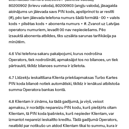
80200902 (krievu valoda), 80200903 (angļu valoda), jāsagaida
aicinājums un jāievada savs PIN kods, apstiprinot to ar restīti
(#), pēc tam jāievada telefona numurs šādā formātā - 00 + valsts
kods + pilsētas kods + abonenta numurs + #. Zvanot uz Latvijas
operatoru numuriem, ievadīt 00 nav nepieciešams. Pēc
izsauktā abonenta atbildes, tiks uzsākta sarunas tarifikācija pa
minūtēm.
4.6 Visi telefona sakaru pakalpojumi, kurus nodrošina
Operators, tiek nodrošināti, apmaksājot tos no bilances, un tiek
pārtraukti, tiklīdz bilances summa ir izlietota.
4.7 Līdzekļu ieskaitīšana Klienta priekšapmaksas Turbo Kartes
PIN koda bilancē notiek automātiski, tiklīdz ir ienākusi atbilstoša
summa Operatora bankas kontā.
4.8 Klientam ir zināms, ka tādā gadījumā, ja viņš, veicot
apmaksu, ir norādījis nepareizu PIN kodu, kurš piešķirts citam
Klientam, tā PIN koda īpašnieks, kurš nepieder Klientam, var
izmantot nepareizi ieskaitīto kredītu. Tādā gadījumā Operators,
neatbild par notikušo un atdod Klientam tikai to summu, kura ir