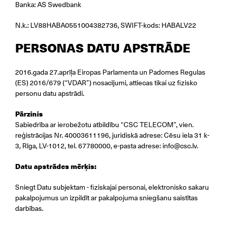
Banka: AS Swedbank
N.k.: LV88HABA0551004382736, SWIFT-kods: HABALV22
PERSONAS DATU APSTRĀDE
2016.gada 27.aprīļa Eiropas Parlamenta un Padomes Regulas
(ES) 2016/679 (“VDAR”) nosacījumi, attiecas tikai uz fizisko
personu datu apstrādi.
Pārzinis
Sabiedrība ar ierobežotu atbildību “CSC TELECOM”, vien.
reģistrācijas Nr. 40003611196, juridiskā adrese: Cēsu iela 31 k-
3, Rīga, LV-1012, tel. 67780000, e-pasta adrese: info@csc.lv.
Datu apstrādes mērķis:
Sniegt Datu subjektam - fiziskajai personai, elektronisko sakaru
pakalpojumus un izpildīt ar pakalpojuma sniegšanu saistītas
darbības.