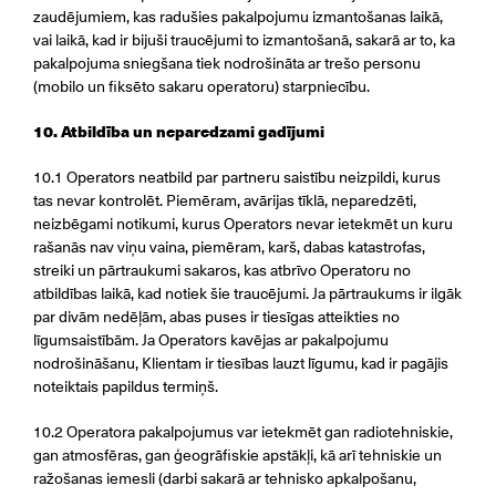
zaudējumiem, kas radušies pakalpojumu izmantošanas laikā,
vai laikā, kad ir bijuši traucējumi to izmantošanā, sakarā ar to, ka
pakalpojuma sniegšana tiek nodrošināta ar trešo personu
(mobilo un fiksēto sakaru operatoru) starpniecību.
10. Atbildība un neparedzami gadījumi
10.1 Operators neatbild par partneru saistību neizpildi, kurus
tas nevar kontrolēt. Piemēram, avārijas tīklā, neparedzēti,
neizbēgami notikumi, kurus Operators nevar ietekmēt un kuru
rašanās nav viņu vaina, piemēram, karš, dabas katastrofas,
streiki un pārtraukumi sakaros, kas atbrīvo Operatoru no
atbildības laikā, kad notiek šie traucējumi. Ja pārtraukums ir ilgāk
par divām nedēļām, abas puses ir tiesīgas atteikties no
līgumsaistībām. Ja Operators kavējas ar pakalpojumu
nodrošināšanu, Klientam ir tiesības lauzt līgumu, kad ir pagājis
noteiktais papildus termiņš.
10.2 Operatora pakalpojumus var ietekmēt gan radiotehniskie,
gan atmosfēras, gan ģeogrāfiskie apstākļi, kā arī tehniskie un
ražošanas iemesli (darbi sakarā ar tehnisko apkalpošanu,