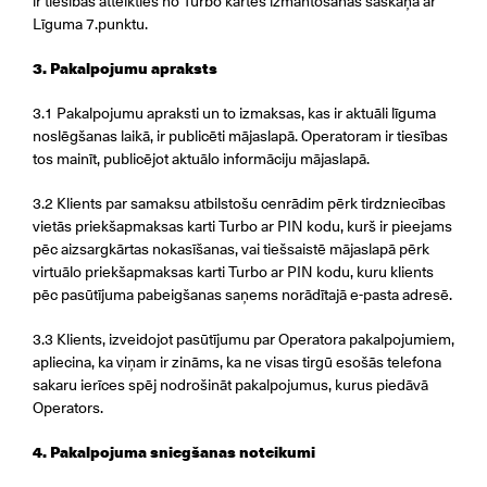
ir tiesības atteikties no Turbo kartes izmantošanas saskaņā ar
Līguma 7.punktu.
3. Pakalpojumu apraksts
3.1 Pakalpojumu apraksti un to izmaksas, kas ir aktuāli līguma
noslēgšanas laikā, ir publicēti mājaslapā. Operatoram ir tiesības
tos mainīt, publicējot aktuālo informāciju mājaslapā.
3.2 Klients par samaksu atbilstošu cenrādim pērk tirdzniecības
vietās priekšapmaksas karti Turbo ar PIN kodu, kurš ir pieejams
pēc aizsargkārtas nokasīšanas, vai tiešsaistē mājaslapā pērk
virtuālo priekšapmaksas karti Turbo ar PIN kodu, kuru klients
pēc pasūtījuma pabeigšanas saņems norādītajā e-pasta adresē.
3.3 Klients, izveidojot pasūtījumu par Operatora pakalpojumiem,
apliecina, ka viņam ir zināms, ka ne visas tirgū esošās telefona
sakaru ierīces spēj nodrošināt pakalpojumus, kurus piedāvā
Operators.
4. Pakalpojuma sniegšanas noteikumi