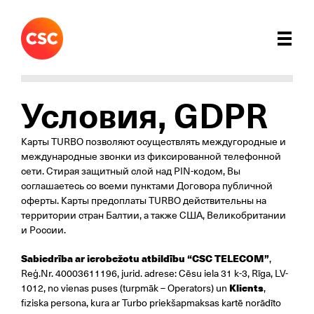
Условия, GDPR
Карты TURBO позволяют осуществлять междугородные и
международные звонки из фиксированной телефонной
сети. Стирая защитный слой над PIN-кодом, Вы
соглашаетесь со всеми пунктами Договора публичной
оферты. Карты предоплаты TURBO действительны на
территории стран Балтии, а также США, Великобритании
и России.
Sabiedrība ar ierobežotu atbildību “CSC TELECOM”
,
Reģ.Nr. 40003611196, jurid. adrese: Cēsu iela 31 k-3, Rīga, LV-
1012, no vienas puses (turpmāk – Operators) un
Klients
,
fiziska persona, kura ar Turbo priekšapmaksas kartē norādīto