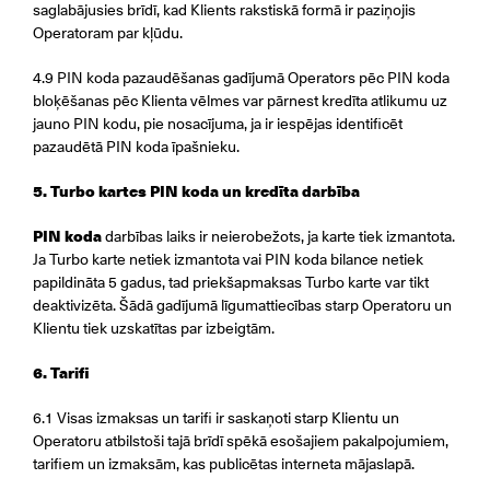
saglabājusies brīdī, kad Klients rakstiskā formā ir paziņojis
Operatoram par kļūdu.
4.9 PIN koda pazaudēšanas gadījumā Operators pēc PIN koda
bloķēšanas pēc Klienta vēlmes var pārnest kredīta atlikumu uz
jauno PIN kodu, pie nosacījuma, ja ir iespējas identificēt
pazaudētā PIN koda īpašnieku.
5. Turbo kartes PIN koda un kredīta darbība
PIN koda
darbības laiks ir neierobežots, ja karte tiek izmantota.
Ja Turbo karte netiek izmantota vai PIN koda bilance netiek
papildināta 5 gadus, tad priekšapmaksas Turbo karte var tikt
deaktivizēta. Šādā gadījumā līgumattiecības starp Operatoru un
Klientu tiek uzskatītas par izbeigtām.
6. Tarifi
6.1 Visas izmaksas un tarifi ir saskaņoti starp Klientu un
Operatoru atbilstoši tajā brīdī spēkā esošajiem pakalpojumiem,
tarifiem un izmaksām, kas publicētas interneta mājaslapā.